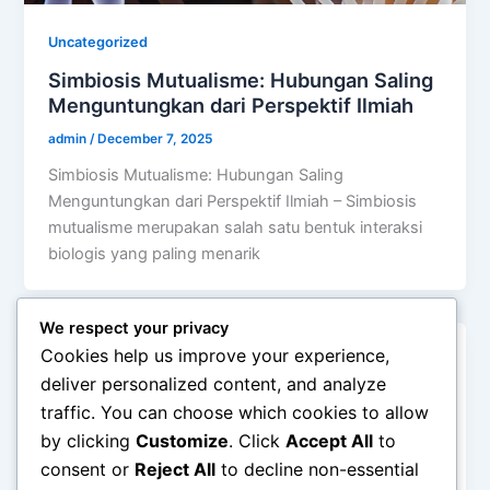
Uncategorized
Simbiosis Mutualisme: Hubungan Saling
Menguntungkan dari Perspektif Ilmiah
admin
/
December 7, 2025
Simbiosis Mutualisme: Hubungan Saling
Menguntungkan dari Perspektif Ilmiah – Simbiosis
mutualisme merupakan salah satu bentuk interaksi
biologis yang paling menarik
We respect your privacy
Cookies help us improve your experience,
Uncategorized
deliver personalized content, and analyze
Hello world!
traffic. You can choose which cookies to allow
admin
/
November 20, 2025
by clicking
Customize
. Click
Accept All
to
Welcome to WordPress. This is your first post. Edit
consent or
Reject All
to decline non-essential